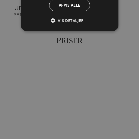
AFVIS ALLE
Udendørs
SE MERE
VIS DETALJER
Priser
Pris pr. nat
Gæster
(min. 2 nætter)
Værelse til 1 person
600,-
Værelse til 2 personer
800,-
Værelser til 3 personer
1.200,-
Ekstra madras
+
400,-