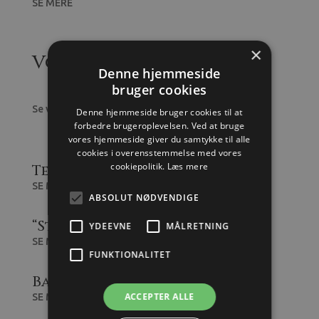
SE MERE
×
Vores faciliteter
Denne hjemmeside
bruger cookies
Se vores faciliteter, klik på dem for at læse mere
Denne hjemmeside bruger cookies til at
forbedre brugeroplevelsen. Ved at bruge
vores hjemmeside giver du samtykke til alle
cookies i overensstemmelse med vores
cookiepolitik.
Læs mere
Tekøkken
SE MERE
ABSOLUT NØDVENDIGE
“Stalden”
YDEEVNE
MÅLRETNING
SE MERE
FUNKTIONALITET
Bad & toilet
ACCEPTER ALLE
SE MERE